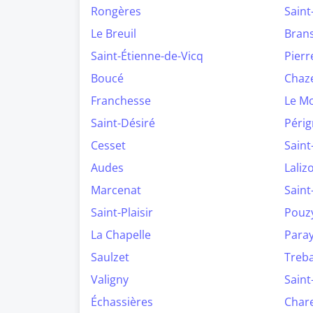
Rongères
Saint
Le Breuil
Bran
Saint-Étienne-de-Vicq
Pierr
Boucé
Chaz
Franchesse
Le M
Saint-Désiré
Périg
Cesset
Saint
Audes
Lalizo
Marcenat
Saint
Saint-Plaisir
Pouz
La Chapelle
Paray
Saulzet
Treb
Valigny
Saint
Échassières
Chare