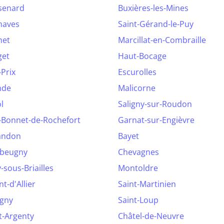
senard
Buxières-les-Mines
naves
Saint-Gérand-le-Puy
net
Marcillat-en-Combraille
get
Haut-Bocage
-Prix
Escurolles
nde
Malicorne
l
Saligny-sur-Roudon
-Bonnet-de-Rochefort
Garnat-sur-Engièvre
andon
Bayet
beugny
Chevagnes
-sous-Briailles
Montoldre
t-d'Allier
Saint-Martinien
igny
Saint-Loup
et-Argenty
Châtel-de-Neuvre