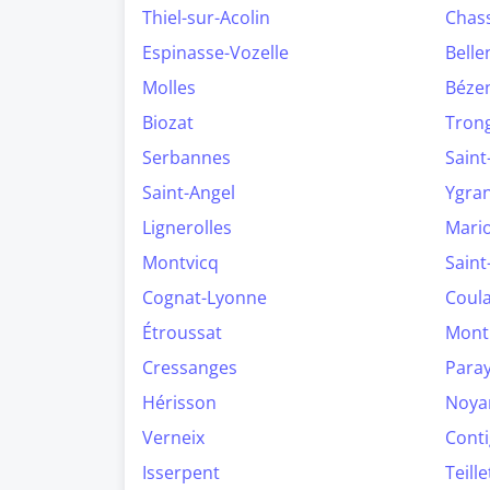
Thiel-sur-Acolin
Chas
Espinasse-Vozelle
Belle
Molles
Béze
Biozat
Tron
Serbannes
Saint
Saint-Angel
Ygra
Lignerolles
Mario
Montvicq
Saint
Cognat-Lyonne
Coul
Étroussat
Mont
Cressanges
Paray
Hérisson
Noyan
Verneix
Cont
Isserpent
Teill