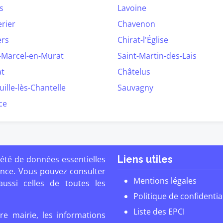
s
Lavoine
rier
Chavenon
ers
Chirat-l'Église
-Marcel-en-Murat
Saint-Martin-des-Lais
at
Châtelus
ille-lès-Chantelle
Sauvagny
ce
Liens utiles
été de données essentielles
ance. Vous pouvez consulter
Mentions légales
ssi celles de toutes les
Politique de confidentia
Liste des EPCI
re mairie, les informations