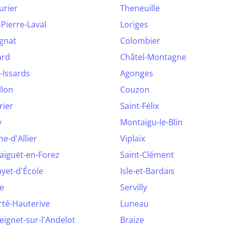
urier
Theneuille
-Pierre-Laval
Loriges
gnat
Colombier
ard
Châtel-Montagne
-Issards
Agonges
llon
Couzon
rier
Saint-Félix
y
Montaigu-le-Blin
e-d'Allier
Viplaix
aiguët-en-Forez
Saint-Clément
yet-d'École
Isle-et-Bardais
e
Servilly
rté-Hauterive
Luneau
ignet-sur-l'Andelot
Braize