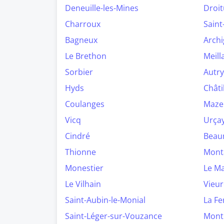
Deneuille-les-Mines
Droit
Charroux
Saint
Bagneux
Archi
Le Brethon
Meill
Sorbier
Autry
Hyds
Châti
Coulanges
Maze
Vicq
Urça
Cindré
Beaun
Thionne
Mont
Monestier
Le Ma
Le Vilhain
Vieur
Saint-Aubin-le-Monial
La Fe
Saint-Léger-sur-Vouzance
Monte