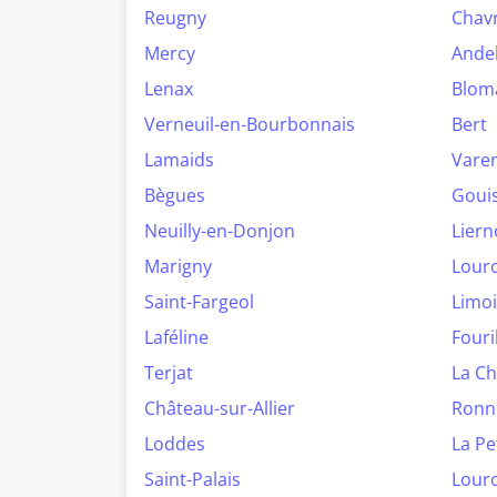
Reugny
Chav
Mercy
Ande
Lenax
Blom
Verneuil-en-Bourbonnais
Bert
Lamaids
Vare
Bègues
Goui
Neuilly-en-Donjon
Liern
Marigny
Lour
Saint-Fargeol
Limo
Laféline
Fouri
Terjat
La C
Château-sur-Allier
Ronn
Loddes
La Pe
Saint-Palais
Lour