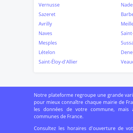
Vernusse
Nade
Sazeret
Barbe
Avrilly
Meill
Naves
Saint
Mesples
Suss
Lételon
Deneu
Saint-Éloy-d'Allier
Veau
Notre plateforme regroupe une grande vari
pour mieux connaître chaque mairie de Fr
les données de votre commune, mais au
communes de France.
Consultez les horaires d'ouverture de vot