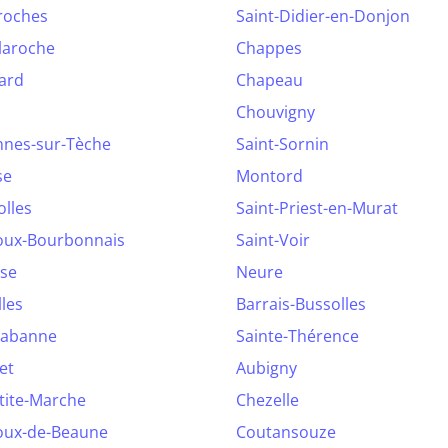
roches
Saint-Didier-en-Donjon
laroche
Chappes
ard
Chapeau
Chouvigny
nnes-sur-Tèche
Saint-Sornin
se
Montord
olles
Saint-Priest-en-Murat
oux-Bourbonnais
Saint-Voir
ise
Neure
lles
Barrais-Bussolles
habanne
Sainte-Thérence
et
Aubigny
tite-Marche
Chezelle
oux-de-Beaune
Coutansouze