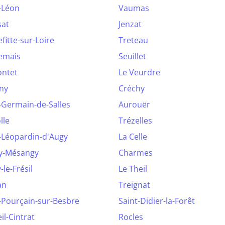
-Léon
Vaumas
sat
Jenzat
efitte-sur-Loire
Treteau
emais
Seuillet
ontet
Le Veurdre
ny
Créchy
-Germain-de-Salles
Aurouër
lle
Trézelles
-Léopardin-d'Augy
La Celle
y-Mésangy
Charmes
-le-Frésil
Le Theil
an
Treignat
-Pourçain-sur-Besbre
Saint-Didier-la-Forêt
il-Cintrat
Rocles