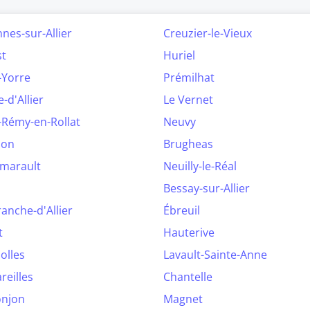
nes-sur-Allier
Creuzier-le-Vieux
st
Huriel
-Yorre
Prémilhat
-d'Allier
Le Vernet
-Rémy-en-Rollat
Neuvy
lon
Brugheas
marault
Neuilly-le-Réal
Bessay-sur-Allier
franche-d'Allier
Ébreuil
t
Hauterive
olles
Lavault-Sainte-Anne
areilles
Chantelle
onjon
Magnet