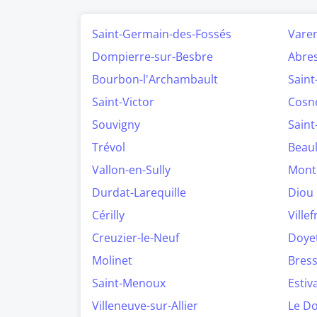
Saint-Germain-des-Fossés
Varen
Dompierre-sur-Besbre
Abre
Bourbon-l'Archambault
Saint
Saint-Victor
Cosne
Souvigny
Saint
Trévol
Beau
Vallon-en-Sully
Mont
Durdat-Larequille
Diou
Cérilly
Ville
Creuzier-le-Neuf
Doye
Molinet
Bress
Saint-Menoux
Estiv
Villeneuve-sur-Allier
Le D