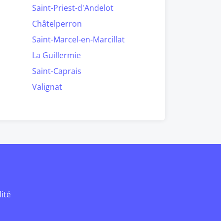
Saint-Priest-d'Andelot
Châtelperron
Saint-Marcel-en-Marcillat
La Guillermie
Saint-Caprais
Valignat
lité