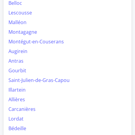
Belloc
Lescousse
Malléon
Montagagne
Montégut-en-Couserans
Augirein
Antras
Gourbit
Saint-Julien-de-Gras-Capou
Illartein
Allières
Carcanières
Lordat
Bédeille