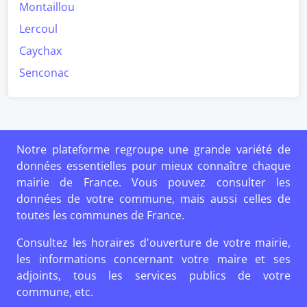
Montaillou
Lercoul
Caychax
Senconac
Notre plateforme regroupe une grande variété de
données essentielles pour mieux connaître chaque
mairie de France. Vous pouvez consulter les
données de votre commune, mais aussi celles de
toutes les communes de France.
Consultez les horaires d'ouverture de votre mairie,
les informations concernant votre maire et ses
adjoints, tous les services publics de votre
commune, etc.