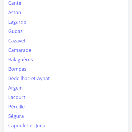
Canté
Aston
Lagarde
Gudas
Cazavet
Camarade
Balaguères
Bompas
Bédeilhac-et-Aynat
Argein
Lacourt
Péreille
Ségura
Capoulet-et-Junac