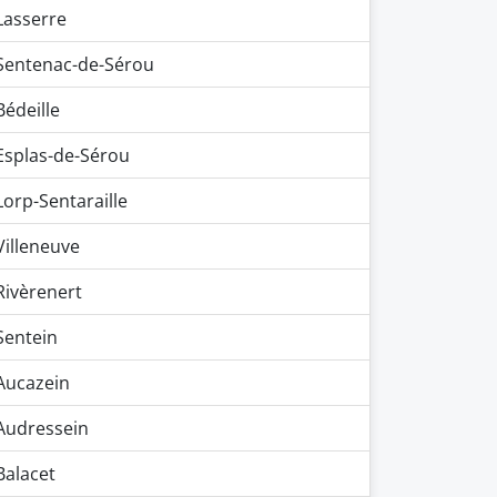
Lasserre
Sentenac-de-Sérou
Bédeille
Esplas-de-Sérou
Lorp-Sentaraille
Villeneuve
Rivèrenert
Sentein
Aucazein
Audressein
Balacet