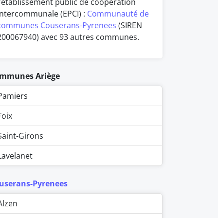
l'établissement public de coopération
intercommunale (EPCI) :
Communauté de
communes Couserans-Pyrenees
(SIREN
200067940) avec 93 autres communes.
mmunes Ariège
Pamiers
Foix
Saint-Girons
Lavelanet
userans-Pyrenees
Alzen