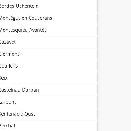
Bordes-Uchentein
Montégut-en-Couserans
Montesquieu-Avantès
Cazavet
Clermont
Couflens
Seix
Castelnau-Durban
Larbont
Sentenac-d'Oust
Betchat