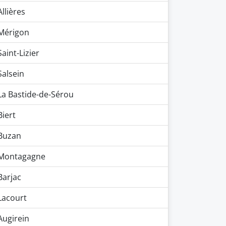
Allières
Mérigon
Saint-Lizier
Salsein
La Bastide-de-Sérou
Biert
Buzan
Montagagne
Barjac
Lacourt
Augirein