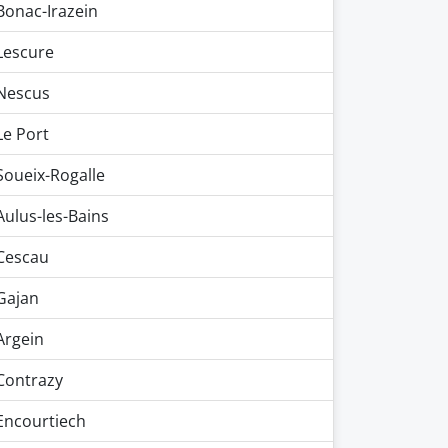
Bonac-Irazein
Lescure
Nescus
Le Port
Soueix-Rogalle
Aulus-les-Bains
Cescau
Gajan
Argein
Contrazy
Encourtiech