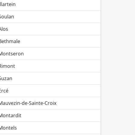
Illartein
Soulan
Alos
Bethmale
Montseron
Rimont
Suzan
Ercé
Mauvezin-de-Sainte-Croix
Montardit
Montels