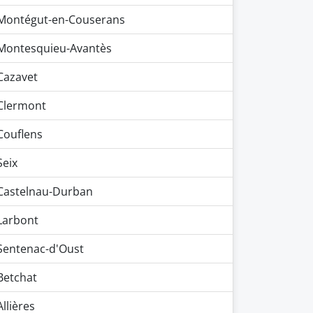
Montégut-en-Couserans
Montesquieu-Avantès
Cazavet
Clermont
Couflens
Seix
Castelnau-Durban
Larbont
Sentenac-d'Oust
Betchat
Allières