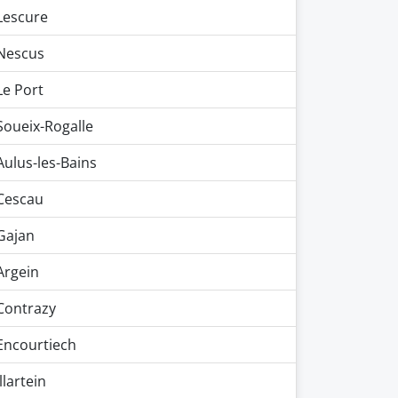
Lescure
Nescus
Le Port
Soueix-Rogalle
Aulus-les-Bains
Cescau
Gajan
Argein
Contrazy
Encourtiech
Illartein