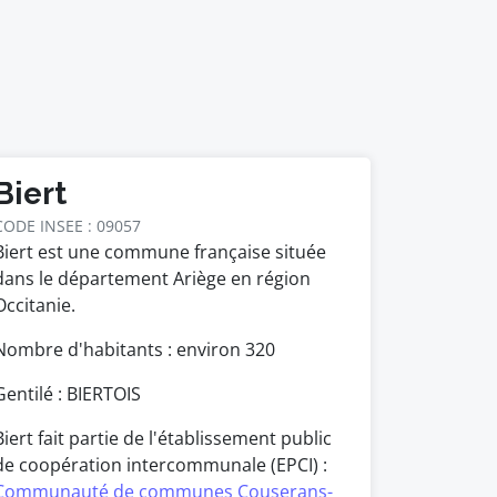
Biert
CODE INSEE : 09057
Biert est une commune française située
dans le département Ariège en région
Occitanie.
Nombre d'habitants : environ
320
Gentilé : BIERTOIS
Biert fait partie de l'établissement public
de coopération intercommunale (EPCI) :
Communauté de communes Couserans-