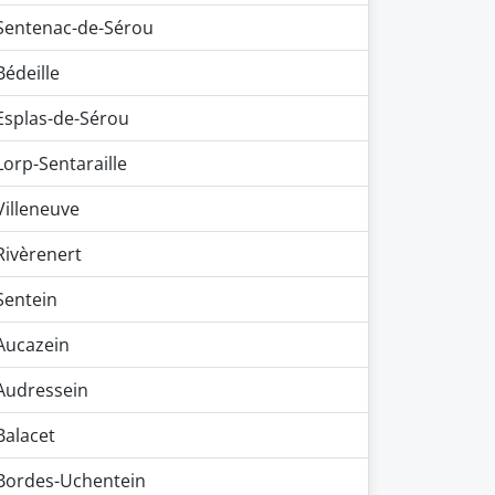
Sentenac-de-Sérou
Bédeille
Esplas-de-Sérou
Lorp-Sentaraille
Villeneuve
Rivèrenert
Sentein
Aucazein
Audressein
Balacet
Bordes-Uchentein