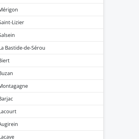
Mérigon
Saint-Lizier
Salsein
La Bastide-de-Sérou
Biert
Buzan
Montagagne
Barjac
Lacourt
Augirein
Lacave