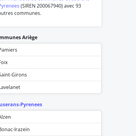
Pyrenees
(SIREN 200067940) avec 93
autres communes.
mmunes Ariège
Pamiers
Foix
Saint-Girons
Lavelanet
userans-Pyrenees
Alzen
Bonac-Irazein