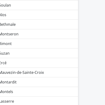
Soulan
Alos
Bethmale
Montseron
Rimont
Suzan
Ercé
Mauvezin-de-Sainte-Croix
Montardit
Montels
Lasserre