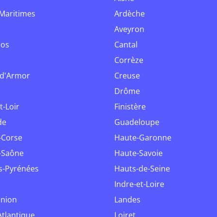
-Maritimes
Ardèche
Aveyron
dos
Cantal
Corrèze
-d'Armor
Creuse
s
Drôme
t-Loir
Finistère
de
Guadeloupe
e-Corse
Haute-Garonne
e-Saône
Haute-Savoie
es-Pyrénées
Hauts-de-Seine
Indre-et-Loire
union
Landes
-Atlantique
Loiret