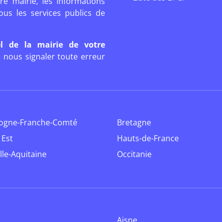
re mairie, les informations
ous les services publics de
iel de la mairie de votre
 nous signaler toute erreur
gogne-Franche-Comté
Bretagne
 Est
Hauts-de-France
lle-Aquitaine
Occitanie
Aisne