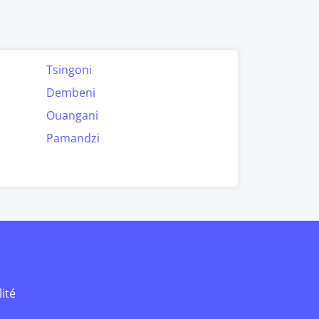
Tsingoni
Dembeni
Ouangani
Pamandzi
lité