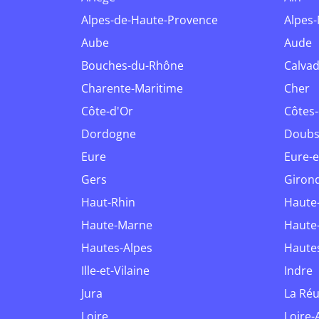
Alpes-de-Haute-Provence
Alpes
Aube
Aude
Bouches-du-Rhône
Calva
Charente-Maritime
Cher
Côte-d'Or
Côtes
Dordogne
Doub
Eure
Eure-e
Gers
Giron
Haut-Rhin
Haut
Haute-Marne
Haut
Hautes-Alpes
Haut
Ille-et-Vilaine
Indre
Jura
La Ré
Loire
Loire