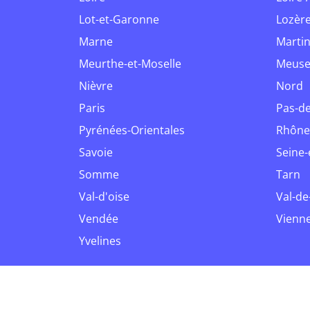
Lot-et-Garonne
Lozèr
Marne
Marti
Meurthe-et-Moselle
Meus
Nièvre
Nord
Paris
Pas-d
Pyrénées-Orientales
Rhône
Savoie
Seine
Somme
Tarn
Val-d'oise
Val-d
Vendée
Vienn
Yvelines