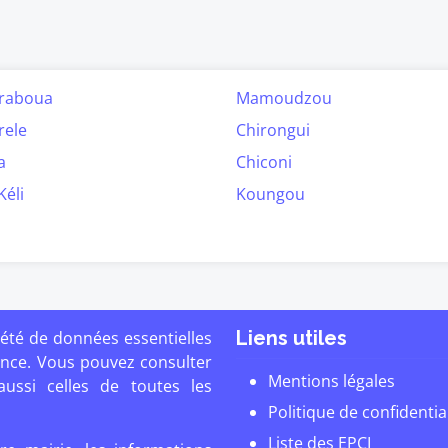
raboua
Mamoudzou
rele
Chirongui
a
Chiconi
Kéli
Koungou
Liens utiles
été de données essentielles
ance. Vous pouvez consulter
Mentions légales
ssi celles de toutes les
Politique de confidentia
Liste des EPCI