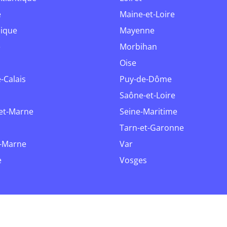
e
Maine-et-Loire
nique
Mayenne
e
Morbihan
Oise
e-Calais
Puy-de-Dôme
Saône-et-Loire
-et-Marne
Seine-Maritime
Tarn-et-Garonne
e-Marne
Var
e
Vosges