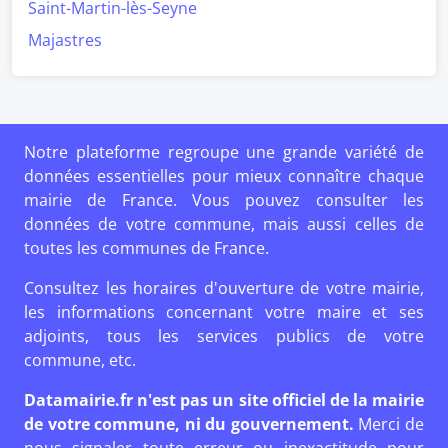
Saint-Martin-lès-Seyne
Majastres
Notre plateforme regroupe une grande variété de
données essentielles pour mieux connaître chaque
mairie de France. Vous pouvez consulter les
données de votre commune, mais aussi celles de
toutes les communes de France.
Consultez les horaires d'ouverture de votre mairie,
les informations concernant votre maire et ses
adjoints, tous les services publics de votre
commune, etc.
Datamairie.fr n'est pas un site officiel de la mairie
de votre commune, ni du gouvernement.
Merci de