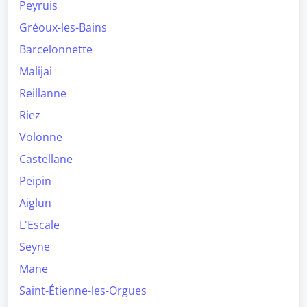
Peyruis
Gréoux-les-Bains
Barcelonnette
Malijai
Reillanne
Riez
Volonne
Castellane
Peipin
Aiglun
L'Escale
Seyne
Mane
Saint-Étienne-les-Orgues