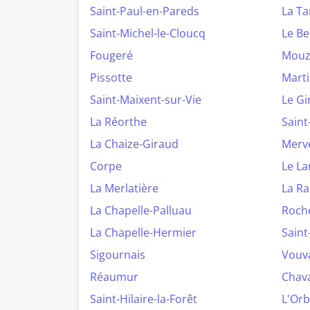
Saint-Paul-en-Pareds
La Ta
Saint-Michel-le-Cloucq
Le B
Fougeré
Mouze
Pissotte
Marti
Saint-Maixent-sur-Vie
Le Gi
La Réorthe
Sain
La Chaize-Giraud
Merv
Corpe
Le L
La Merlatière
La Ra
La Chapelle-Palluau
Roch
La Chapelle-Hermier
Saint
Sigournais
Vouv
Réaumur
Chav
Saint-Hilaire-la-Forêt
L'Orb