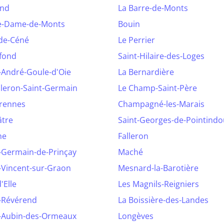
and
La Barre-de-Monts
e-Dame-de-Monts
Bouin
-de-Céné
Le Perrier
dfond
Saint-Hilaire-des-Loges
-André-Goule-d'Oie
La Bernardière
leron-Saint-Germain
Le Champ-Saint-Père
rennes
Champagné-les-Marais
âtre
Saint-Georges-de-Pointindo
ne
Falleron
-Germain-de-Prinçay
Maché
-Vincent-sur-Graon
Mesnard-la-Barotière
d'Elle
Les Magnils-Reigniers
t-Révérend
La Boissière-des-Landes
t-Aubin-des-Ormeaux
Longèves