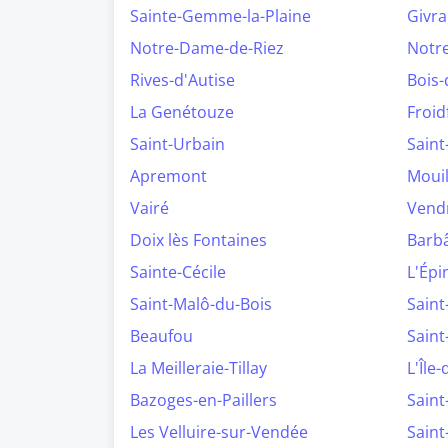
Sainte-Gemme-la-Plaine
Givr
Notre-Dame-de-Riez
Notr
Rives-d'Autise
Bois
La Genétouze
Froi
Saint-Urbain
Saint
Apremont
Mouil
Vairé
Vend
Doix lès Fontaines
Barb
Sainte-Cécile
L'Épi
Saint-Malô-du-Bois
Saint
Beaufou
Saint
La Meilleraie-Tillay
L'Île-
Bazoges-en-Paillers
Sain
Les Velluire-sur-Vendée
Sain