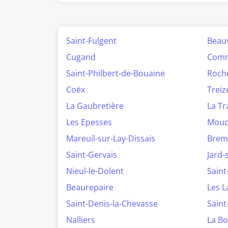
Saint-Fulgent
Beau
Cugand
Comm
Saint-Philbert-de-Bouaine
Roch
Coëx
Treiz
La Gaubretière
La T
Les Epesses
Mou
Mareuil-sur-Lay-Dissais
Brem
Saint-Gervais
Jard-
Nieul-le-Dolent
Saint
Beaurepaire
Les 
Saint-Denis-la-Chevasse
Saint
Nalliers
La Bo