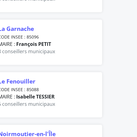
La Garnache
CODE INSEE : 85096
MAIRE :
François PETIT
8 conseillers municipaux
Le Fenouiller
CODE INSEE : 85088
MAIRE :
Isabelle TESSIER
6 conseillers municipaux
Noirmoutier-en-l'Île