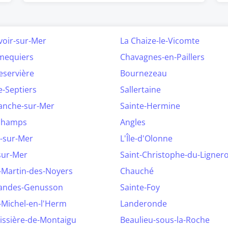
voir-sur-Mer
La Chaize-le-Vicomte
equiers
Chavagnes-en-Paillers
eservière
Bournezeau
e-Septiers
Sallertaine
ranche-sur-Mer
Sainte-Hermine
champs
Angles
-sur-Mer
L'Île-d'Olonne
sur-Mer
Saint-Christophe-du-Ligner
-Martin-des-Noyers
Chauché
Landes-Genusson
Sainte-Foy
-Michel-en-l'Herm
Landeronde
issière-de-Montaigu
Beaulieu-sous-la-Roche