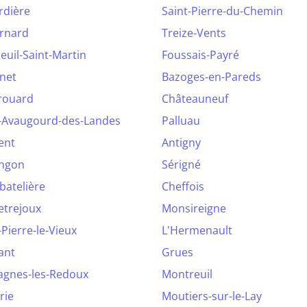
rdière
Saint-Pierre-du-Chemin
ernard
Treize-Vents
uil-Saint-Martin
Foussais-Payré
net
Bazoges-en-Pareds
rouard
Châteauneuf
t-Avaugourd-des-Landes
Palluau
ent
Antigny
angon
Sérigné
batelière
Cheffois
etrejoux
Monsireigne
-Pierre-le-Vieux
L'Hermenault
ant
Grues
agnes-les-Redoux
Montreuil
rie
Moutiers-sur-le-Lay