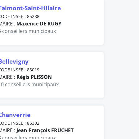
Talmont-Saint-Hilaire
CODE INSEE : 85288
MAIRE :
Maxence DE RUGY
8 conseillers municipaux
Bellevigny
CODE INSEE : 85019
MAIRE :
Régis PLISSON
10 conseillers municipaux
Chanverrie
CODE INSEE : 85302
MAIRE :
Jean-François FRUCHET
8 conseillers municipaux