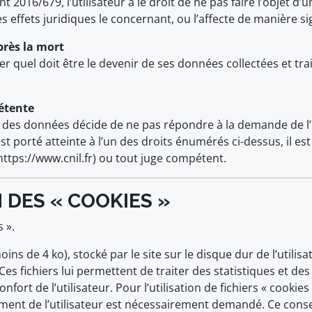
016/679, l’utilisateur a le droit de ne pas faire l’objet d
 effets juridiques le concernant, ou l’affecte de manière sig
près la mort
niser quel doit être le devenir de ses données collectées et tr
pétente
des données décide de ne pas répondre à la demande de l’uti
 est porté atteinte à l’un des droits énumérés ci-dessus, il e
https://www.cnil.fr) ou tout juge compétent.
N DES « COOKIES »
 ».
(moins de 4 ko), stocké par le site sur le disque dur de l’util
es fichiers lui permettent de traiter des statistiques et des i
onfort de l’utilisateur. Pour l’utilisation de fichiers « cooki
ent de l’utilisateur est nécessairement demandé. Ce consen