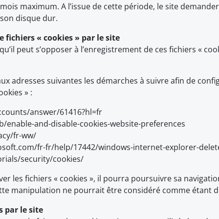
ois maximum. A l’issue de cette période, le site demandera 
 son disque dur.
e fichiers « cookies » par le site
r qu’il peut s’opposer à l’enregistrement de ces fichiers « coo
 aux adresses suivantes les démarches à suivre afin de confi
ookies » :
ccounts/answer/61416?hl=fr
r/kb/enable-and-disable-cookies-website-preferences
acy/fr-ww/
crosoft.com/fr-fr/help/17442/windows-internet-explorer-del
rials/security/cookies/
er les fichiers « cookies », il pourra poursuivre sa navigation
e manipulation ne pourrait être considéré comme étant du f
 par le site