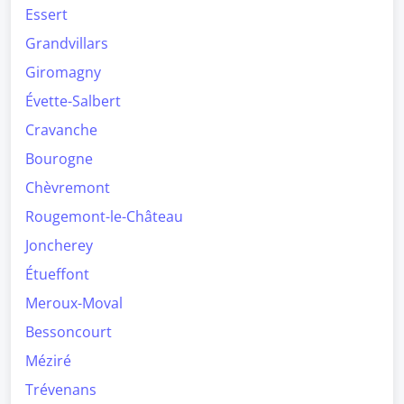
Essert
Grandvillars
Giromagny
Évette-Salbert
Cravanche
Bourogne
Chèvremont
Rougemont-le-Château
Joncherey
Étueffont
Meroux-Moval
Bessoncourt
Méziré
Trévenans