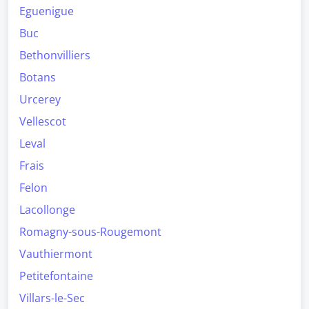
Eguenigue
Buc
Bethonvilliers
Botans
Urcerey
Vellescot
Leval
Frais
Felon
Lacollonge
Romagny-sous-Rougemont
Vauthiermont
Petitefontaine
Villars-le-Sec