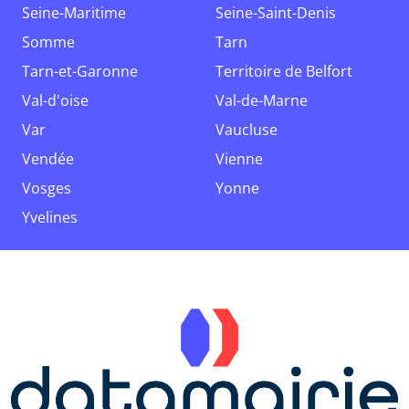
Seine-Maritime
Seine-Saint-Denis
Somme
Tarn
Tarn-et-Garonne
Territoire de Belfort
Val-d'oise
Val-de-Marne
Var
Vaucluse
Vendée
Vienne
Vosges
Yonne
Yvelines