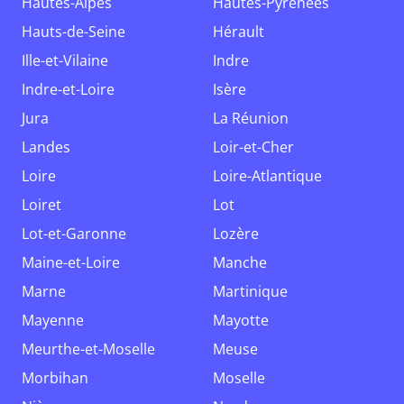
Hautes-Alpes
Hautes-Pyrénées
Hauts-de-Seine
Hérault
Ille-et-Vilaine
Indre
Indre-et-Loire
Isère
Jura
La Réunion
Landes
Loir-et-Cher
Loire
Loire-Atlantique
Loiret
Lot
Lot-et-Garonne
Lozère
Maine-et-Loire
Manche
Marne
Martinique
Mayenne
Mayotte
Meurthe-et-Moselle
Meuse
Morbihan
Moselle