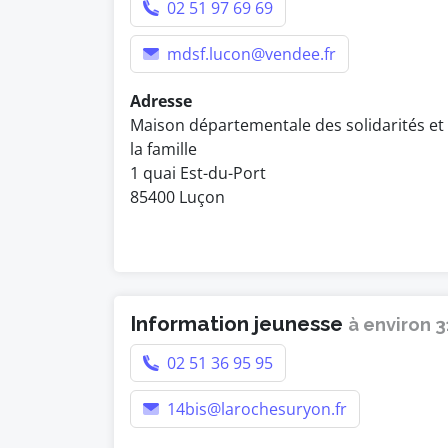
02 51 97 69 69
mdsf.lucon@vendee.fr
Adresse
Maison départementale des solidarités et
la famille
1 quai Est-du-Port
85400 Luçon
Information jeunesse
à environ 
02 51 36 95 95
14bis@larochesuryon.fr