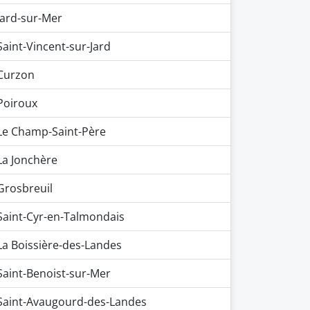
Jard-sur-Mer
Saint-Vincent-sur-Jard
Curzon
Poiroux
Le Champ-Saint-Père
La Jonchère
Grosbreuil
Saint-Cyr-en-Talmondais
La Boissière-des-Landes
Saint-Benoist-sur-Mer
Saint-Avaugourd-des-Landes