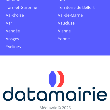
Tarn-et-Garonne
Territoire de Belfort
Val-d'oise
Val-de-Marne
Var
Vaucluse
Vendée
Vienne
Vosges
Yonne
Yvelines
Médiawix © 2026