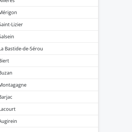
Allières
Mérigon
Saint-Lizier
Salsein
La Bastide-de-Sérou
Biert
Buzan
Montagagne
Barjac
Lacourt
Augirein