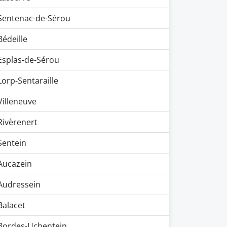
Sentenac-de-Sérou
Bédeille
Esplas-de-Sérou
Lorp-Sentaraille
Villeneuve
Rivèrenert
Sentein
Aucazein
Audressein
Balacet
Bordes-Uchentein