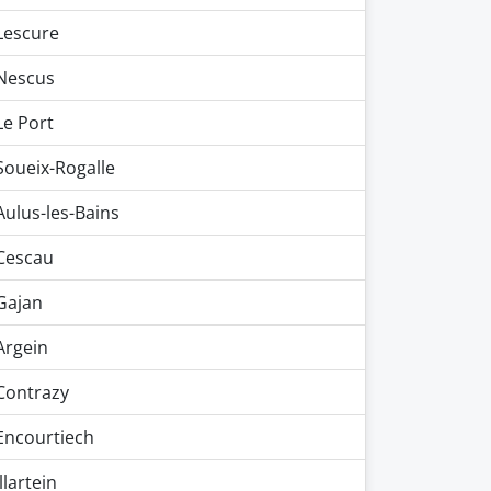
Lescure
Nescus
Le Port
Soueix-Rogalle
Aulus-les-Bains
Cescau
Gajan
Argein
Contrazy
Encourtiech
Illartein