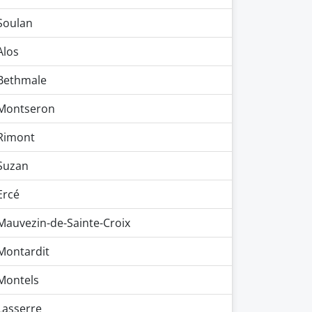
Soulan
Alos
Bethmale
Montseron
Rimont
Suzan
Ercé
Mauvezin-de-Sainte-Croix
Montardit
Montels
Lasserre