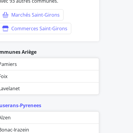
avec 93 autres communes.
Marchés Saint-Girons
Commerces Saint-Girons
mmunes Ariège
Pamiers
Foix
Lavelanet
userans-Pyrenees
Alzen
Bonac-Irazein