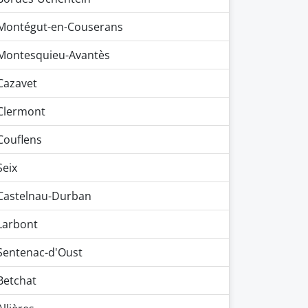
Montégut-en-Couserans
Montesquieu-Avantès
Cazavet
Clermont
Couflens
Seix
Castelnau-Durban
Larbont
Sentenac-d'Oust
Betchat