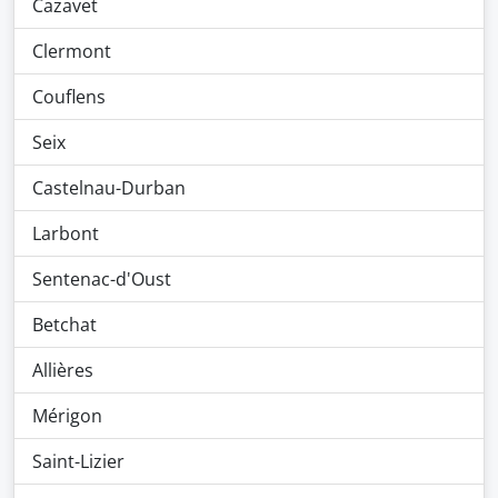
Cazavet
Clermont
Couflens
Seix
Castelnau-Durban
Larbont
Sentenac-d'Oust
Betchat
Allières
Mérigon
Saint-Lizier