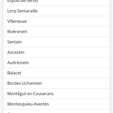
Esplas-de-Sérou
Lorp-Sentaraille
Villeneuve
Rivèrenert
Sentein
Aucazein
Audressein
Balacet
Bordes-Uchentein
Montégut-en-Couserans
Montesquieu-Avantès