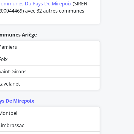
communes Du Pays De Mirepoix
(SIREN
200044469) avec 32 autres communes.
mmunes Ariège
Pamiers
Foix
Saint-Girons
Lavelanet
ys De Mirepoix
Montbel
Limbrassac