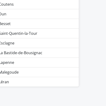
Coutens
Dun
Besset
Saint-Quentin-la-Tour
Esclagne
La Bastide-de-Bousignac
Lapenne
Malegoude
Léran