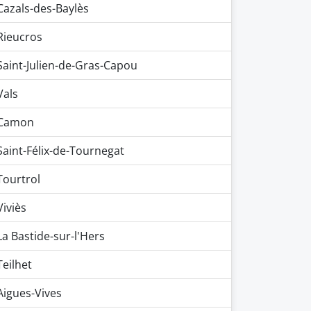
Cazals-des-Baylès
Rieucros
Saint-Julien-de-Gras-Capou
Vals
Camon
Saint-Félix-de-Tournegat
Tourtrol
Viviès
La Bastide-sur-l'Hers
Teilhet
Aigues-Vives