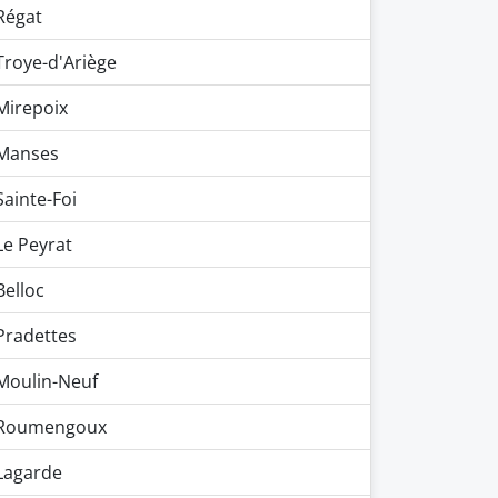
Régat
Troye-d'Ariège
Mirepoix
Manses
Sainte-Foi
Le Peyrat
Belloc
Pradettes
Moulin-Neuf
Roumengoux
Lagarde