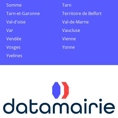
Somme
Tarn
Tarn-et-Garonne
Territoire de Belfort
Val-d'oise
Val-de-Marne
Var
Vaucluse
Vendée
Vienne
Vosges
Yonne
Yvelines