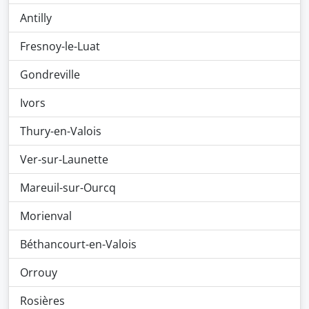
Antilly
Fresnoy-le-Luat
Gondreville
Ivors
Thury-en-Valois
Ver-sur-Launette
Mareuil-sur-Ourcq
Morienval
Béthancourt-en-Valois
Orrouy
Rosières