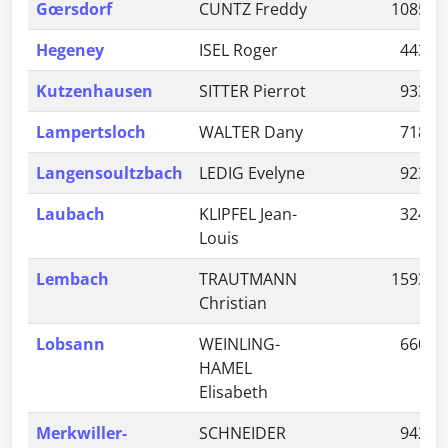
Gœrsdorf
CUNTZ Freddy
1085
Hegeney
ISEL Roger
443
Kutzenhausen
SITTER Pierrot
933
Lampertsloch
WALTER Dany
718
Langensoultzbach
LEDIG Evelyne
923
Laubach
KLIPFEL Jean-
324
Louis
Lembach
TRAUTMANN
1593
Christian
Lobsann
WEINLING-
660
HAMEL
Elisabeth
Merkwiller-
SCHNEIDER
942