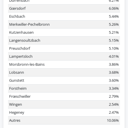
Durrenbach
6.21%
Gœrsdorf
6.06%
Eschbach
5.44%
Merkwiller-Pechelbronn
5.26%
Kutzenhausen
5.21%
Langensoultzbach
5.15%
Preuschdorf
5.10%
Lampertsloch
4.01%
Morsbronn-les-Bains
3.86%
Lobsann
3.68%
Gunstett
3.60%
Forstheim
3.34%
Frœschwiller
2.79%
Wingen
2.54%
Hegeney
2.47%
Autres
10.06%