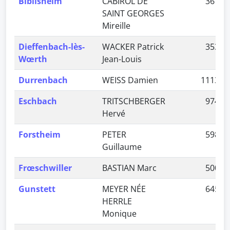
Biblisheim
CABIROL DE
367
SAINT GEORGES
Mireille
Dieffenbach-lès-
WACKER Patrick
353
Wœrth
Jean-Louis
Durrenbach
WEISS Damien
1113
Eschbach
TRITSCHBERGER
974
Hervé
Forstheim
PETER
598
Guillaume
Frœschwiller
BASTIAN Marc
500
Gunstett
MEYER NÉE
645
HERRLE
Monique