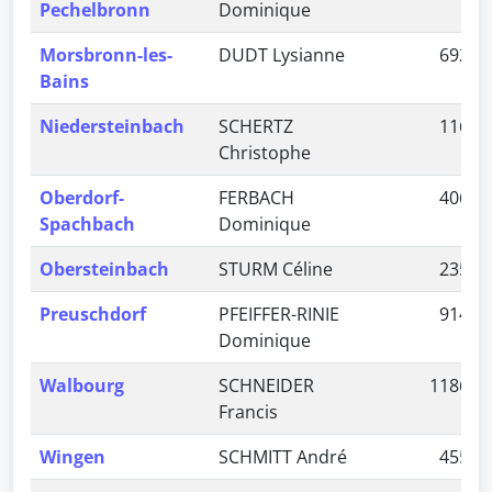
Pechelbronn
Dominique
Morsbronn-les-
DUDT Lysianne
692
Bains
Niedersteinbach
SCHERTZ
116
Christophe
Oberdorf-
FERBACH
406
Spachbach
Dominique
Obersteinbach
STURM Céline
235
Preuschdorf
PFEIFFER-RINIE
914
Dominique
Walbourg
SCHNEIDER
1186
Francis
Wingen
SCHMITT André
455