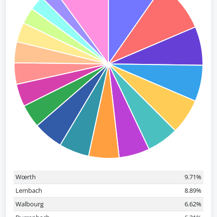
Wœrth
9.71%
Lembach
8.89%
Walbourg
6.62%