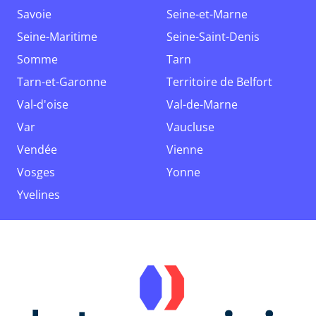
Savoie
Seine-et-Marne
Seine-Maritime
Seine-Saint-Denis
Somme
Tarn
Tarn-et-Garonne
Territoire de Belfort
Val-d'oise
Val-de-Marne
Var
Vaucluse
Vendée
Vienne
Vosges
Yonne
Yvelines