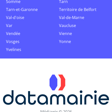
Somme
Tarn
Tarn-et-Garonne
Territoire de Belfort
Val-d'oise
Val-de-Marne
Var
Vaucluse
Vendée
Vienne
Vosges
Yonne
Yvelines
Médiawix © 2026