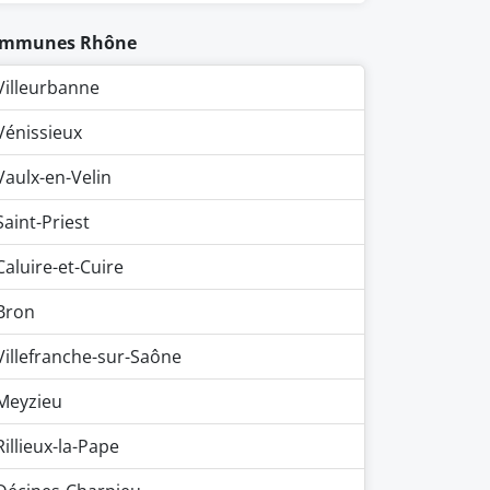
mmunes Rhône
Villeurbanne
Vénissieux
Vaulx-en-Velin
Saint-Priest
Caluire-et-Cuire
Bron
Villefranche-sur-Saône
Meyzieu
Rillieux-la-Pape