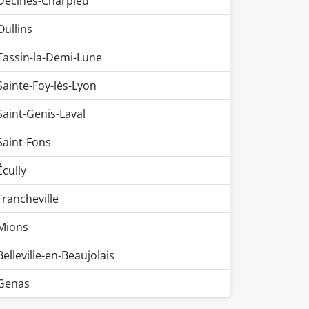
Décines-Charpieu
Oullins
Tassin-la-Demi-Lune
Sainte-Foy-lès-Lyon
Saint-Genis-Laval
Saint-Fons
Écully
Francheville
Mions
Belleville-en-Beaujolais
Genas