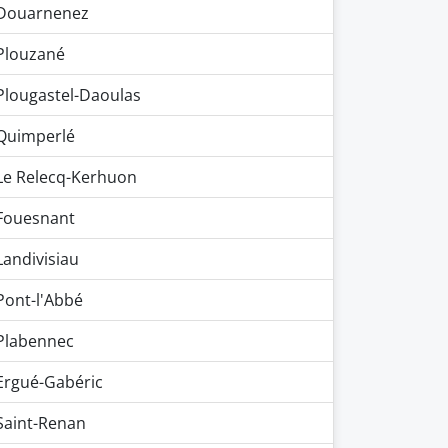
Douarnenez
Plouzané
Plougastel-Daoulas
Quimperlé
Le Relecq-Kerhuon
Fouesnant
Landivisiau
Pont-l'Abbé
Plabennec
Ergué-Gabéric
Saint-Renan