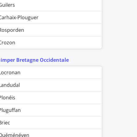
Guilers
Carhaix-Plouguer
Rosporden
Crozon
imper Bretagne Occidentale
Locronan
Landudal
Plonéis
Pluguffan
Briec
Quéménéven