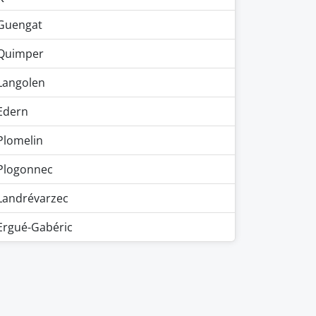
Guengat
Quimper
Langolen
Edern
Plomelin
Plogonnec
Landrévarzec
Ergué-Gabéric