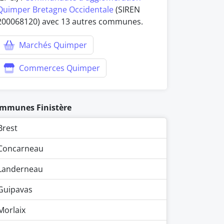
Quimper Bretagne Occidentale
(SIREN
200068120) avec 13 autres communes.
Marchés Quimper
Commerces Quimper
mmunes Finistère
Brest
Concarneau
Landerneau
Guipavas
Morlaix