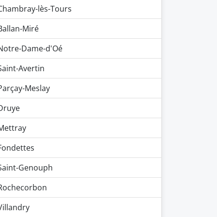
Chambray-lès-Tours
Ballan-Miré
Notre-Dame-d'Oé
Saint-Avertin
Parçay-Meslay
Druye
Mettray
Fondettes
Saint-Genouph
Rochecorbon
Villandry