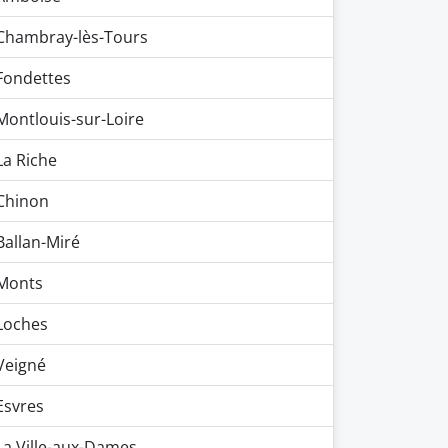
Chambray-lès-Tours
Fondettes
Montlouis-sur-Loire
La Riche
Chinon
Ballan-Miré
Monts
Loches
Veigné
Esvres
La Ville-aux-Dames