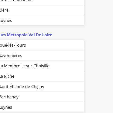
Bléré
Luynes
urs Metropole Val De Loire
Joué-lès-Tours
Savonnières
La Membrolle-sur-Choisille
La Riche
Saint-Étienne-de-Chigny
Berthenay
Luynes