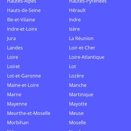
Hautes-Alpes
Hautes-Pyrénées
Hauts-de-Seine
Hérault
Ille-et-Vilaine
Indre
Indre-et-Loire
Isère
Jura
La Réunion
Landes
Loir-et-Cher
Loire
Loire-Atlantique
Loiret
Lot
Lot-et-Garonne
Lozère
Maine-et-Loire
Manche
Marne
Martinique
Mayenne
Mayotte
Meurthe-et-Moselle
Meuse
Morbihan
Moselle