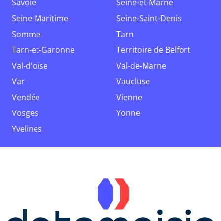
Savoie
Seine-et-Marne
Seine-Maritime
Seine-Saint-Denis
Somme
Tarn
Tarn-et-Garonne
Territoire de Belfort
Val-d'oise
Val-de-Marne
Var
Vaucluse
Vendée
Vienne
Vosges
Yonne
Yvelines