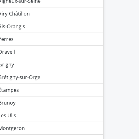
Vigneux-sur-Seine
Viry-Châtillon
Ris-Orangis
Yerres
Draveil
Grigny
Brétigny-sur-Orge
Étampes
Brunoy
Les Ulis
Montgeron