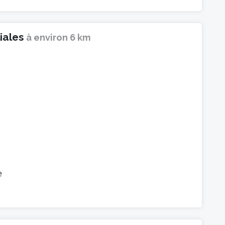
liales
à environ 6 km
e