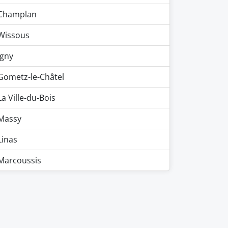
Champlan
Wissous
Igny
Gometz-le-Châtel
La Ville-du-Bois
Massy
Linas
Marcoussis