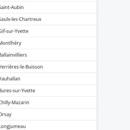
Saint-Aubin
Saulx-les-Chartreux
Gif-sur-Yvette
Montlhéry
Ballainvilliers
Verrières-le-Buisson
Vauhallan
Bures-sur-Yvette
Chilly-Mazarin
Orsay
Longjumeau