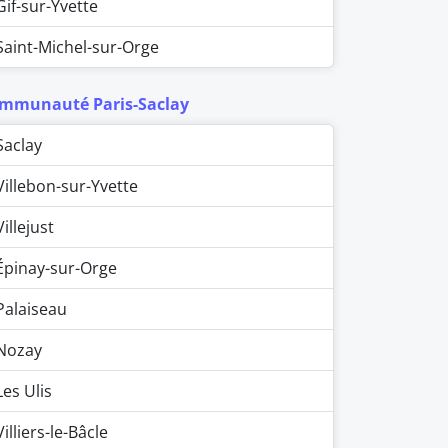
Gif-sur-Yvette
Saint-Michel-sur-Orge
mmunauté Paris-Saclay
Saclay
Villebon-sur-Yvette
Villejust
Épinay-sur-Orge
Palaiseau
Nozay
Les Ulis
Villiers-le-Bâcle