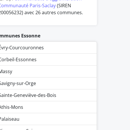
Communauté Paris-Saclay
(SIREN
200056232) avec 26 autres communes.
mmunes Essonne
Évry-Courcouronnes
Corbeil-Essonnes
Massy
Savigny-sur-Orge
Sainte-Geneviève-des-Bois
Athis-Mons
Palaiseau