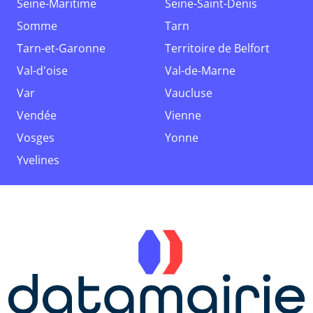
Seine-Maritime
Seine-Saint-Denis
Somme
Tarn
Tarn-et-Garonne
Territoire de Belfort
Val-d'oise
Val-de-Marne
Var
Vaucluse
Vendée
Vienne
Vosges
Yonne
Yvelines