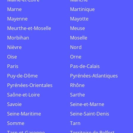
Marne
Martinique
Mayenne
Mayotte
Meurthe-et-Moselle
Meuse
Morbihan
Moselle
Nièvre
Nord
Oise
Orne
Paris
Pas-de-Calais
Puy-de-Dôme
Pyrénées-Atlantiques
Pyrénées-Orientales
Rhône
Saône-et-Loire
Sarthe
Savoie
Seine-et-Marne
Seine-Maritime
Seine-Saint-Denis
Somme
Tarn
Tarn-et-Garonne
Territoire de Belfort