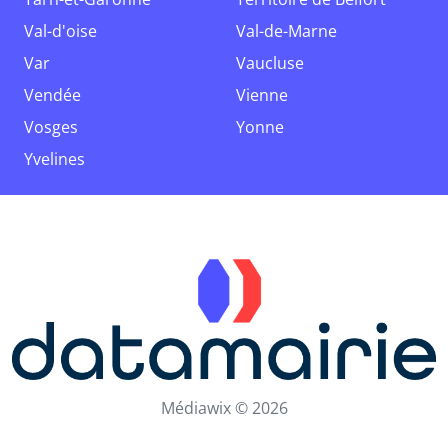
Val-d'oise
Val-de-Marne
Var
Vaucluse
Vendée
Vienne
Vosges
Yonne
Yvelines
Médiawix © 2026