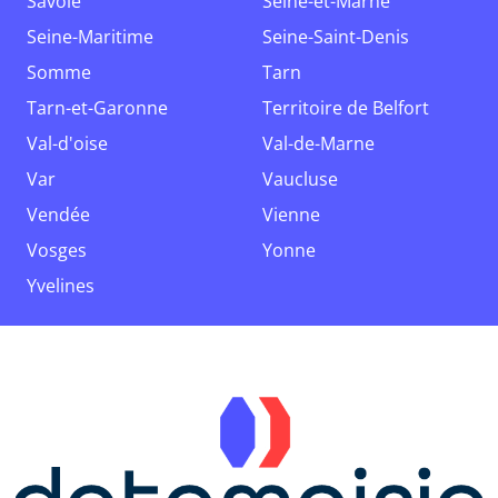
Savoie
Seine-et-Marne
Seine-Maritime
Seine-Saint-Denis
Somme
Tarn
Tarn-et-Garonne
Territoire de Belfort
Val-d'oise
Val-de-Marne
Var
Vaucluse
Vendée
Vienne
Vosges
Yonne
Yvelines