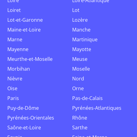
Loire
Loire-Atlantique
Loiret
Lot
Lot-et-Garonne
Lozère
Maine-et-Loire
Manche
Marne
Martinique
Mayenne
Mayotte
Meurthe-et-Moselle
Meuse
Morbihan
Moselle
Nièvre
Nord
Oise
Orne
Paris
Pas-de-Calais
Puy-de-Dôme
Pyrénées-Atlantiques
Pyrénées-Orientales
Rhône
Saône-et-Loire
Sarthe