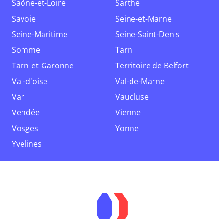
Saône-et-Loire
Sarthe
Savoie
Seine-et-Marne
Seine-Maritime
Seine-Saint-Denis
Somme
Tarn
Tarn-et-Garonne
Territoire de Belfort
Val-d'oise
Val-de-Marne
Var
Vaucluse
Vendée
Vienne
Vosges
Yonne
Yvelines