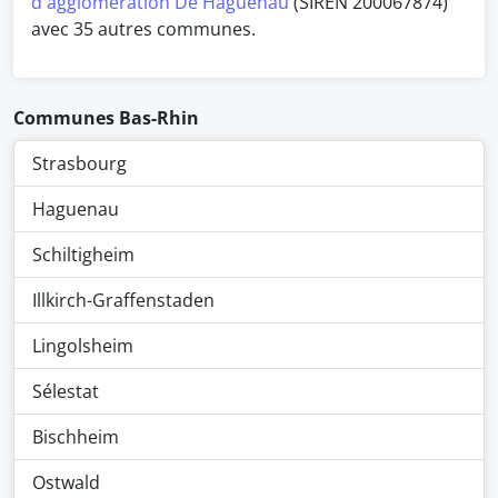
d'agglomération De Haguenau
(SIREN 200067874)
avec 35 autres communes.
Communes Bas-Rhin
Strasbourg
Haguenau
Schiltigheim
Illkirch-Graffenstaden
Lingolsheim
Sélestat
Bischheim
Ostwald