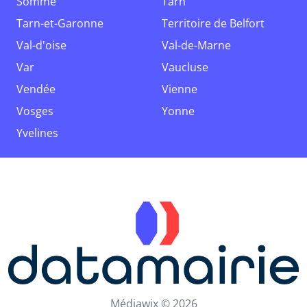
Somme
Tarn
Tarn-et-Garonne
Territoire de Belfort
Val-d'oise
Val-de-Marne
Var
Vaucluse
Vendée
Vienne
Vosges
Yonne
Yvelines
Médiawix © 2026