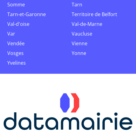
Somme
Tarn
Tarn-et-Garonne
Territoire de Belfort
Val-d'oise
Val-de-Marne
Var
Vaucluse
Vendée
Vienne
Vosges
Yonne
Yvelines