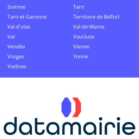
Somme
Tarn
Tarn-et-Garonne
Territoire de Belfort
Val-d'oise
Val-de-Marne
Var
Vaucluse
Vendée
Vienne
Vosges
Yonne
Yvelines