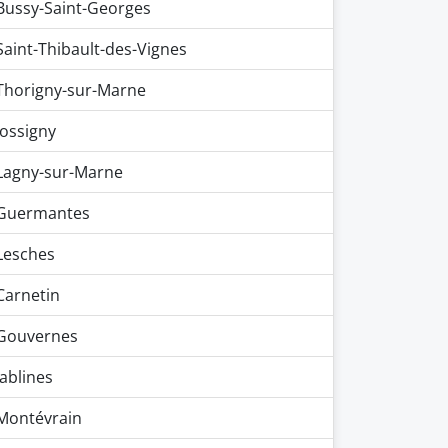
Bussy-Saint-Georges
Saint-Thibault-des-Vignes
Thorigny-sur-Marne
Jossigny
Lagny-sur-Marne
Guermantes
Lesches
Carnetin
Gouvernes
Jablines
Montévrain