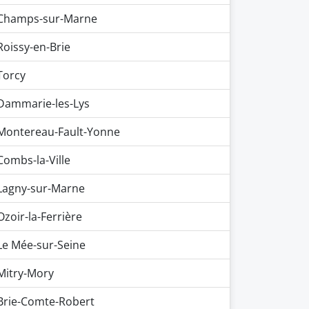
Champs-sur-Marne
Roissy-en-Brie
Torcy
Dammarie-les-Lys
Montereau-Fault-Yonne
Combs-la-Ville
Lagny-sur-Marne
Ozoir-la-Ferrière
Le Mée-sur-Seine
Mitry-Mory
Brie-Comte-Robert