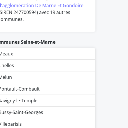
d'agglomération De Marne Et Gondoire
(SIREN 247700594) avec 19 autres
communes.
mmunes Seine-et-Marne
Meaux
Chelles
Melun
Pontault-Combault
Savigny-le-Temple
Bussy-Saint-Georges
Villeparisis