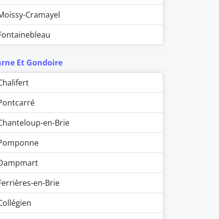
Moissy-Cramayel
Fontainebleau
rne Et Gondoire
Chalifert
Pontcarré
Chanteloup-en-Brie
Pomponne
Dampmart
Ferrières-en-Brie
Collégien