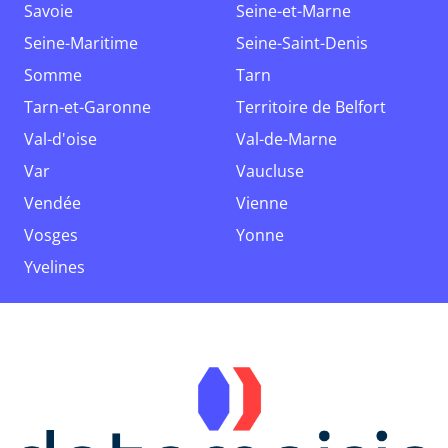
Savoie
Seine-et-Marne
Seine-Maritime
Seine-Saint-Denis
Somme
Tarn
Tarn-et-Garonne
Territoire de Belfort
Val-d'oise
Val-de-Marne
Var
Vaucluse
Vendée
Vienne
Vosges
Yonne
Yvelines