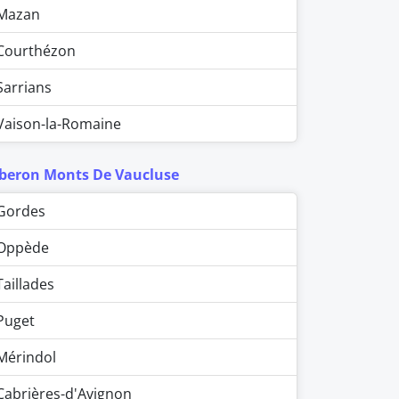
Mazan
Courthézon
Sarrians
Vaison-la-Romaine
beron Monts De Vaucluse
Gordes
Oppède
Taillades
Puget
Mérindol
Cabrières-d'Avignon