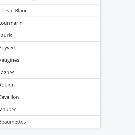
Cheval-Blanc
Lourmarin
Lauris
Puyvert
Vaugines
Lagnes
Robion
Cavaillon
Maubec
Beaumettes