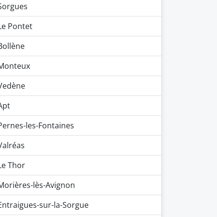
Sorgues
Le Pontet
Bollène
Monteux
Vedène
Apt
Pernes-les-Fontaines
Valréas
Le Thor
Morières-lès-Avignon
Entraigues-sur-la-Sorgue