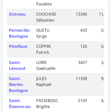
Paulette
Outreau
CHOCHOIS
13340
11,74 
Sébastien
Pernes-lès-
QUETU
433
0,38 
Boulogne
Serge
Pittefaux
COPPIN
126
0,11 
Patrick
Saint-
LOIRE
3427
3,02 
Léonard
Gwénaëlle
Saint-
JULES
11338
9,98 
Martin-
Raphaël
Boulogne
Saint-
PASSEBOSC
5159
4,54 
Étienne-au-
Brigitte