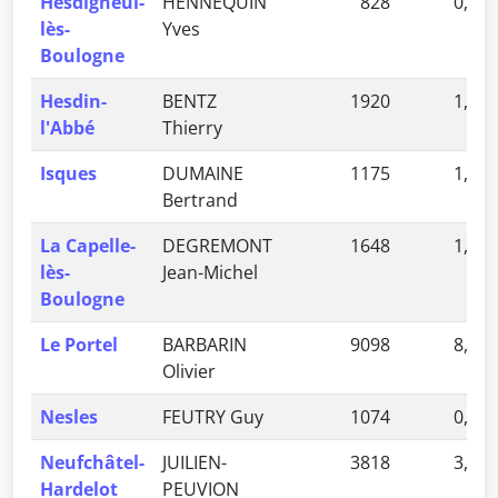
Hesdigneul-
HENNEQUIN
828
0,73 
lès-
Yves
Boulogne
Hesdin-
BENTZ
1920
1,69 
l'Abbé
Thierry
Isques
DUMAINE
1175
1,03 
Bertrand
La Capelle-
DEGREMONT
1648
1,45 
lès-
Jean-Michel
Boulogne
Le Portel
BARBARIN
9098
8,01 
Olivier
Nesles
FEUTRY Guy
1074
0,95 
Neufchâtel-
JUILIEN-
3818
3,36 
Hardelot
PEUVION