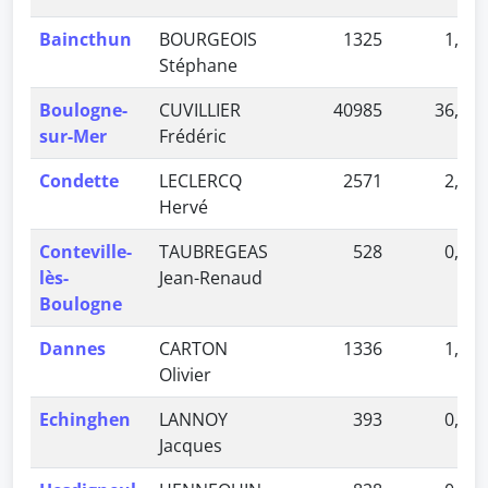
Baincthun
BOURGEOIS
1325
1,17 
Stéphane
Boulogne-
CUVILLIER
40985
36,07 
sur-Mer
Frédéric
Condette
LECLERCQ
2571
2,26 
Hervé
Conteville-
TAUBREGEAS
528
0,46 
lès-
Jean-Renaud
Boulogne
Dannes
CARTON
1336
1,18 
Olivier
Echinghen
LANNOY
393
0,35 
Jacques