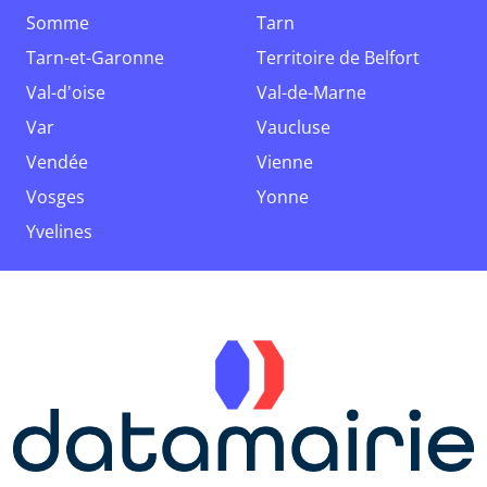
Somme
Tarn
Tarn-et-Garonne
Territoire de Belfort
Val-d'oise
Val-de-Marne
Var
Vaucluse
Vendée
Vienne
Vosges
Yonne
Yvelines