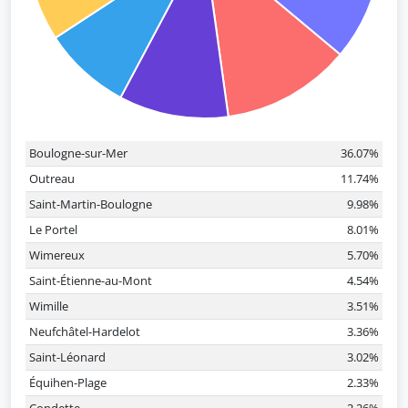
Boulogne-sur-Mer
36.07%
Outreau
11.74%
Saint-Martin-Boulogne
9.98%
Le Portel
8.01%
Wimereux
5.70%
Saint-Étienne-au-Mont
4.54%
Wimille
3.51%
Neufchâtel-Hardelot
3.36%
Saint-Léonard
3.02%
Équihen-Plage
2.33%