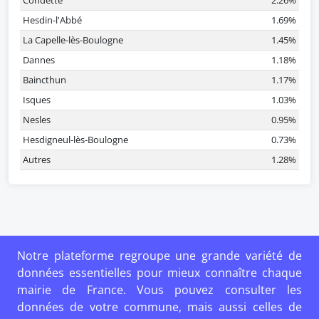
Condette
2.26%
Hesdin-l'Abbé
1.69%
La Capelle-lès-Boulogne
1.45%
Dannes
1.18%
Baincthun
1.17%
Isques
1.03%
Nesles
0.95%
Hesdigneul-lès-Boulogne
0.73%
Autres
1.28%
Notre plateforme regroupe une grande variété de
données essentielles pour mieux connaître chaque
mairie de France. Vous pouvez consulter les
données de votre commune, mais aussi celles de