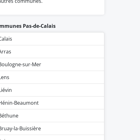
autres communes.
mmunes Pas-de-Calais
Calais
Arras
Boulogne-sur-Mer
Lens
Liévin
Hénin-Beaumont
Béthune
Bruay-la-Buissière