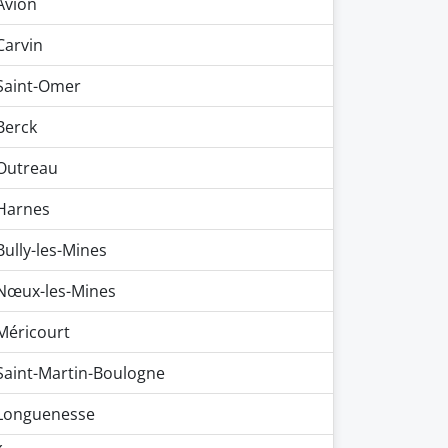
Avion
Carvin
Saint-Omer
Berck
Outreau
Harnes
Bully-les-Mines
Nœux-les-Mines
Méricourt
Saint-Martin-Boulogne
Longuenesse