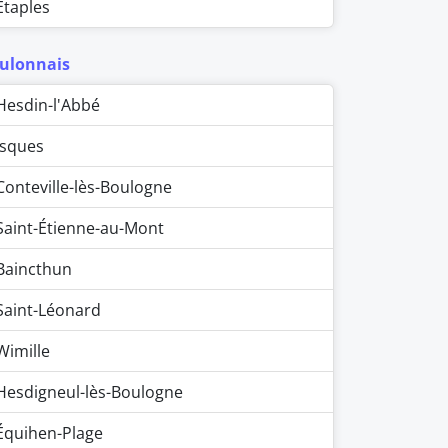
Étaples
ulonnais
Hesdin-l'Abbé
Isques
Conteville-lès-Boulogne
Saint-Étienne-au-Mont
Baincthun
Saint-Léonard
Wimille
Hesdigneul-lès-Boulogne
Équihen-Plage