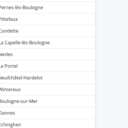
Pernes-lès-Boulogne
Pittefaux
Condette
La Capelle-lès-Boulogne
Nesles
Le Portel
Neufchâtel-Hardelot
Wimereux
Boulogne-sur-Mer
Dannes
Echinghen