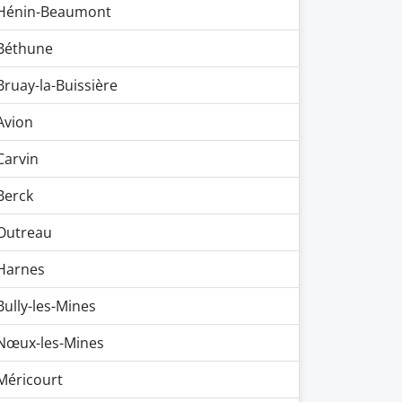
Hénin-Beaumont
Béthune
Bruay-la-Buissière
Avion
Carvin
Berck
Outreau
Harnes
Bully-les-Mines
Nœux-les-Mines
Méricourt