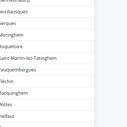
Dennebrœucq
Nordausques
Serques
Moringhem
Roquetoire
Saint-Martin-lez-Tatinghem
Fauquembergues
Fléchin
Racquinghem
Wittes
Helfaut