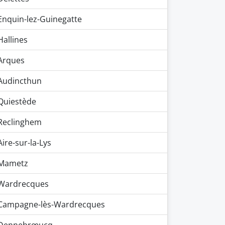
Enquin-lez-Guinegatte
Hallines
Arques
Audincthun
Quiestède
Reclinghem
Aire-sur-la-Lys
Mametz
Wardrecques
Campagne-lès-Wardrecques