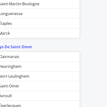
Saint-Martin-Boulogne
Longuenesse
Étaples
Marck
ys De Saint Omer
Clairmarais
Heuringhem
Nort-Leulinghem
Saint-Omer
Avroult
Éperlecques