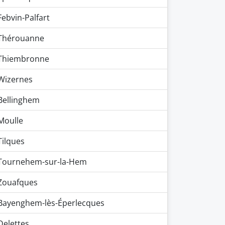
Febvin-Palfart
Thérouanne
Thiembronne
Wizernes
Bellinghem
Moulle
Tilques
Tournehem-sur-la-Hem
Zouafques
Bayenghem-lès-Éperlecques
Delettes