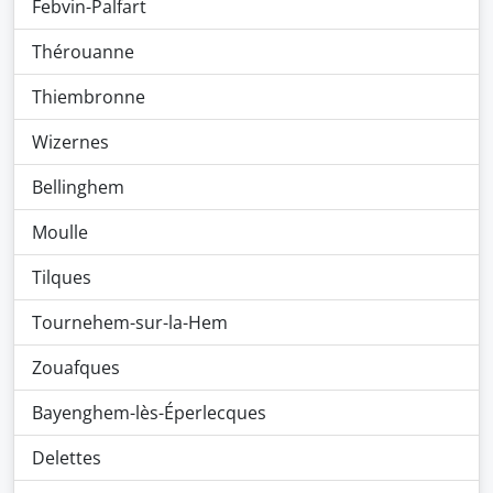
Febvin-Palfart
Thérouanne
Thiembronne
Wizernes
Bellinghem
Moulle
Tilques
Tournehem-sur-la-Hem
Zouafques
Bayenghem-lès-Éperlecques
Delettes