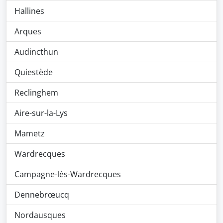
Hallines
Arques
Audincthun
Quiestède
Reclinghem
Aire-sur-la-Lys
Mametz
Wardrecques
Campagne-lès-Wardrecques
Dennebrœucq
Nordausques