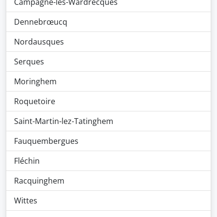
Campagne-lès-Wardrecques
Dennebrœucq
Nordausques
Serques
Moringhem
Roquetoire
Saint-Martin-lez-Tatinghem
Fauquembergues
Fléchin
Racquinghem
Wittes