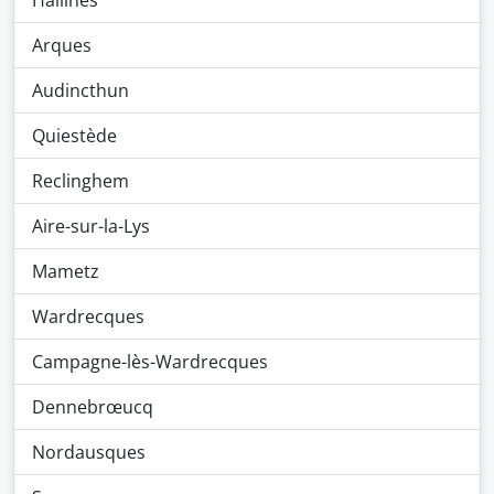
Hallines
Arques
Audincthun
Quiestède
Reclinghem
Aire-sur-la-Lys
Mametz
Wardrecques
Campagne-lès-Wardrecques
Dennebrœucq
Nordausques