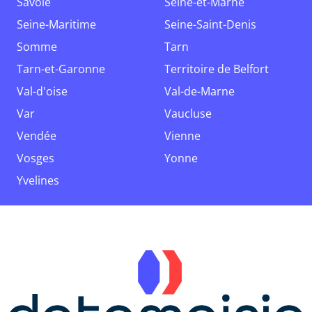
Savoie
Seine-et-Marne
Seine-Maritime
Seine-Saint-Denis
Somme
Tarn
Tarn-et-Garonne
Territoire de Belfort
Val-d'oise
Val-de-Marne
Var
Vaucluse
Vendée
Vienne
Vosges
Yonne
Yvelines