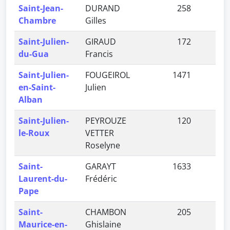
Saint-Jean-
DURAND
258
0,
Chambre
Gilles
Saint-Julien-
GIRAUD
172
0,
du-Gua
Francis
Saint-Julien-
FOUGEIROL
1471
3,
en-Saint-
Julien
Alban
Saint-Julien-
PEYROUZE
120
0,
le-Roux
VETTER
Roselyne
Saint-
GARAYT
1633
3,
Laurent-du-
Frédéric
Pape
Saint-
CHAMBON
205
0,
Maurice-en-
Ghislaine