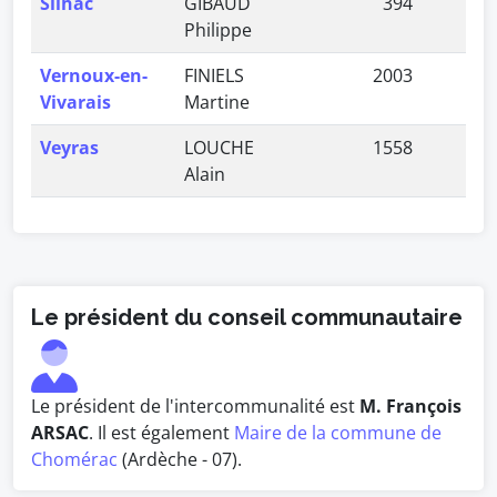
Silhac
GIBAUD
394
0,
Philippe
Vernoux-en-
FINIELS
2003
4,
Vivarais
Martine
Veyras
LOUCHE
1558
3,
Alain
Le président du conseil communautaire
Le président de l'intercommunalité est
M. François
ARSAC
. Il est également
Maire de la commune de
Chomérac
(Ardèche - 07).