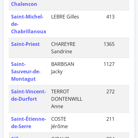
Chalencon
Saint-Michel-
LEBRE Gilles
413
0,
de-
Chabrillanoux
Saint-Priest
CHAREYRE
1365
3,
Sandrine
Saint-
BARBISAN
1127
2,
Sauveur-de-
Jacky
Montagut
Saint-Vincent-
TERROT
272
0,
de-Durfort
DONTENWILL
Anne
Saint-Étienne-
COSTE
211
0,
de-Serre
Jérôme