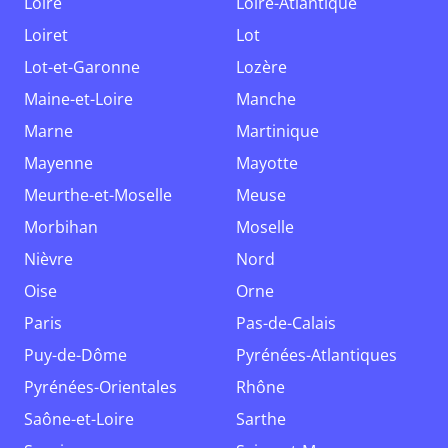
Loire
Loire-Atlantique
Loiret
Lot
Lot-et-Garonne
Lozère
Maine-et-Loire
Manche
Marne
Martinique
Mayenne
Mayotte
Meurthe-et-Moselle
Meuse
Morbihan
Moselle
Nièvre
Nord
Oise
Orne
Paris
Pas-de-Calais
Puy-de-Dôme
Pyrénées-Atlantiques
Pyrénées-Orientales
Rhône
Saône-et-Loire
Sarthe