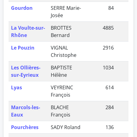
Gourdon
SERRE Marie-
84
0,
Josée
La Voulte-sur-
BROTTES
4885
10,
Rhône
Bernard
Le Pouzin
VIGNAL
2916
6,
Christophe
Les Ollières-
BAPTISTE
1034
2,
sur-Eyrieux
Hélène
Lyas
VEYREINC
614
1,
François
Marcols-les-
BLACHE
284
0,
Eaux
François
Pourchères
SADY Roland
136
0,