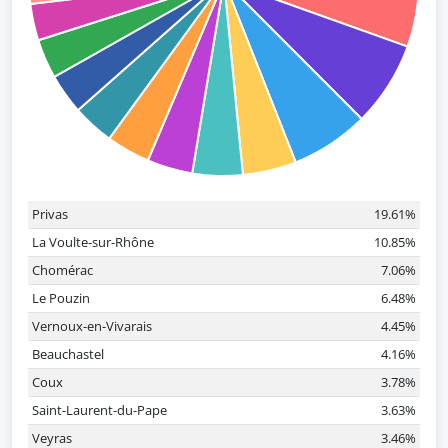
Privas
19.61%
La Voulte-sur-Rhône
10.85%
Chomérac
7.06%
Le Pouzin
6.48%
Vernoux-en-Vivarais
4.45%
Beauchastel
4.16%
Coux
3.78%
Saint-Laurent-du-Pape
3.63%
Veyras
3.46%