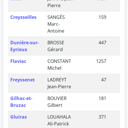
Pierre
Creysseilles
SANGÈS
159
0,
Marc-
Antoine
Dunière-sur-
BROSSE
447
0,
Eyrieux
Gérard
Flaviac
CONSTANT
1257
2,
Michel
Freyssenet
LADREYT
47
0,
Jean-Pierre
Gilhac-et-
BOUVIER
181
0,
Bruzac
Gilbert
Gluiras
LOUAHALA
371
0,
Ali-Patrick