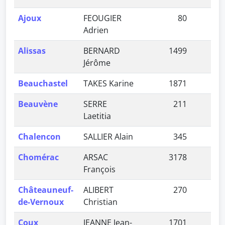
Ajoux
FEOUGIER
80
0,
Adrien
Alissas
BERNARD
1499
3,
Jérôme
Beauchastel
TAKES Karine
1871
4,
Beauvène
SERRE
211
0,
Laetitia
Chalencon
SALLIER Alain
345
0,
Chomérac
ARSAC
3178
7,
François
Châteauneuf-
ALIBERT
270
0,
de-Vernoux
Christian
Coux
JEANNE Jean-
1701
3,