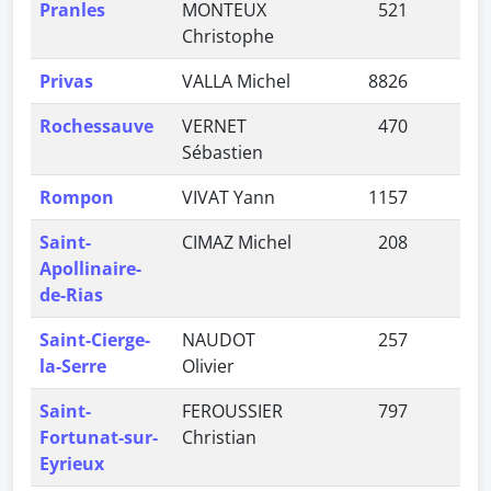
Pranles
MONTEUX
521
1,
Christophe
Privas
VALLA Michel
8826
19,
Rochessauve
VERNET
470
1,
Sébastien
Rompon
VIVAT Yann
1157
2,
Saint-
CIMAZ Michel
208
0,
Apollinaire-
de-Rias
Saint-Cierge-
NAUDOT
257
0,
la-Serre
Olivier
Saint-
FEROUSSIER
797
1,
Fortunat-sur-
Christian
Eyrieux