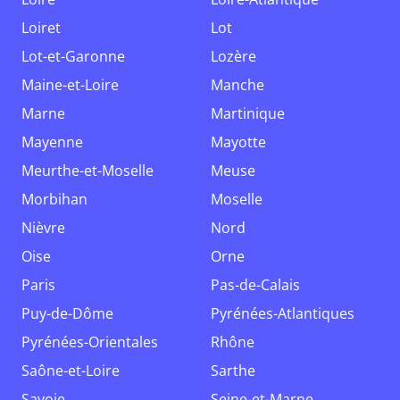
Loiret
Lot
Lot-et-Garonne
Lozère
Maine-et-Loire
Manche
Marne
Martinique
Mayenne
Mayotte
Meurthe-et-Moselle
Meuse
Morbihan
Moselle
Nièvre
Nord
Oise
Orne
Paris
Pas-de-Calais
Puy-de-Dôme
Pyrénées-Atlantiques
Pyrénées-Orientales
Rhône
Saône-et-Loire
Sarthe
Savoie
Seine-et-Marne