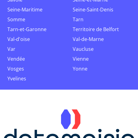
Seine-Maritime
Seine-Saint-Denis
Somme
Tarn
Tarn-et-Garonne
Territoire de Belfort
Val-d'oise
Val-de-Marne
Var
Vaucluse
Vendée
Vienne
Vosges
Yonne
Yvelines