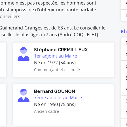
homme n'est pas respectée, les hommes sont
il est impossible d'obtenir une parité parfaite
nseillers.
uilherand-Granges est de 63 ans. Le conseiller le
Rh
seiller le plus âgé a 77 ans (André COQUELET).
Stéphane CREMILLIEUX
1er adjoint au Maire
Né en 1972 (54 ans)
Commerçant et assimilé
Bernard GOUNON
7ème adjoint au Maire
Né en 1950 (75 ans)
Ancien cadre