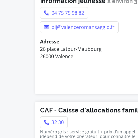
Information jeunesse
à environ 
04 75 75 98 82
pij@valenceromansagglo.fr
Adresse
26 place Latour-Maubourg
26000 Valence
CAF - Caisse d'allocations famil
32 30
Numéro gris : service gratuit + prix d’un appel
(dépend de votre opérateur, pour connaître le