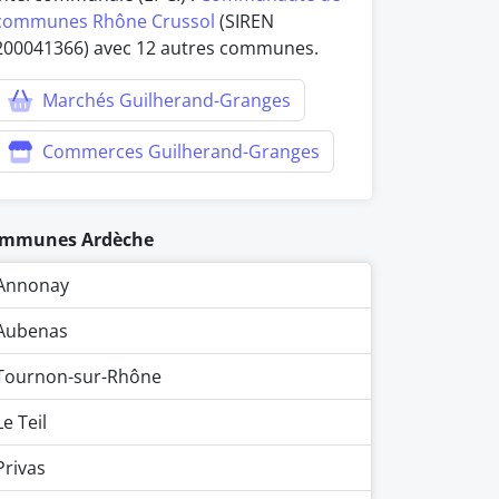
communes Rhône Crussol
(SIREN
200041366) avec 12 autres communes.
Marchés Guilherand-Granges
Commerces Guilherand-Granges
mmunes Ardèche
Annonay
Aubenas
Tournon-sur-Rhône
Le Teil
Privas