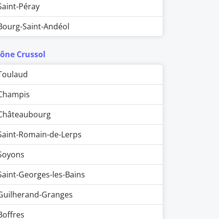
Saint-Péray
Bourg-Saint-Andéol
ône Crussol
Toulaud
Champis
Châteaubourg
Saint-Romain-de-Lerps
Soyons
Saint-Georges-les-Bains
Guilherand-Granges
Boffres