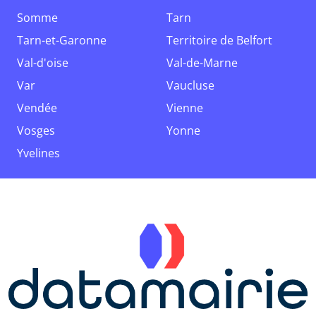
Somme
Tarn
Tarn-et-Garonne
Territoire de Belfort
Val-d'oise
Val-de-Marne
Var
Vaucluse
Vendée
Vienne
Vosges
Yonne
Yvelines