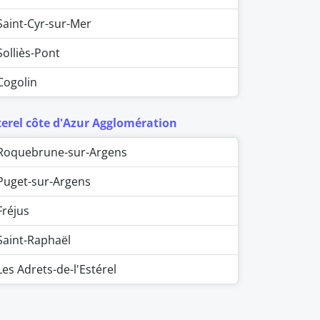
Saint-Cyr-sur-Mer
Solliès-Pont
Cogolin
terel côte d'Azur Agglomération
Roquebrune-sur-Argens
Puget-sur-Argens
Fréjus
Saint-Raphaël
Les Adrets-de-l'Estérel