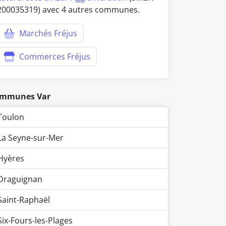
200035319) avec 4 autres communes.
Marchés Fréjus
Commerces Fréjus
mmunes Var
Toulon
La Seyne-sur-Mer
Hyères
Draguignan
Saint-Raphaël
Six-Fours-les-Plages