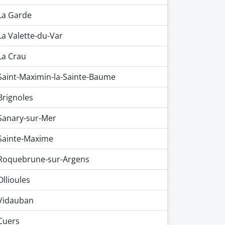
La Garde
La Valette-du-Var
La Crau
Saint-Maximin-la-Sainte-Baume
Brignoles
Sanary-sur-Mer
Sainte-Maxime
Roquebrune-sur-Argens
Ollioules
Vidauban
Cuers