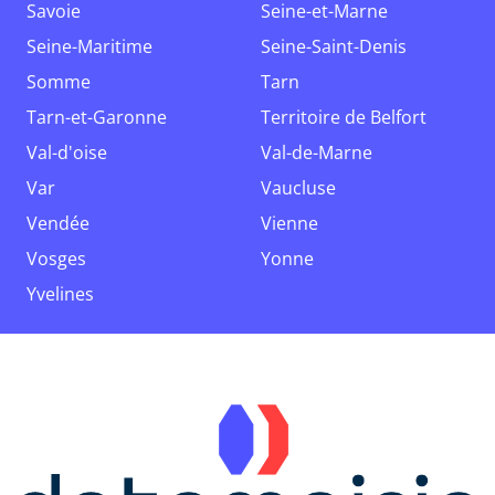
Savoie
Seine-et-Marne
Seine-Maritime
Seine-Saint-Denis
Somme
Tarn
Tarn-et-Garonne
Territoire de Belfort
Val-d'oise
Val-de-Marne
Var
Vaucluse
Vendée
Vienne
Vosges
Yonne
Yvelines