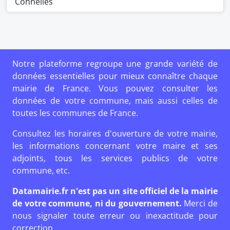
Connelles
Notre plateforme regroupe une grande variété de
données essentielles pour mieux connaître chaque
mairie de France. Vous pouvez consulter les
données de votre commune, mais aussi celles de
toutes les communes de France.
Consultez les horaires d'ouverture de votre mairie,
les informations concernant votre maire et ses
adjoints, tous les services publics de votre
commune, etc.
Datamairie.fr n'est pas un site officiel de la mairie
de votre commune, ni du gouvernement.
Merci de
nous signaler toute erreur ou inexactitude pour
correction.